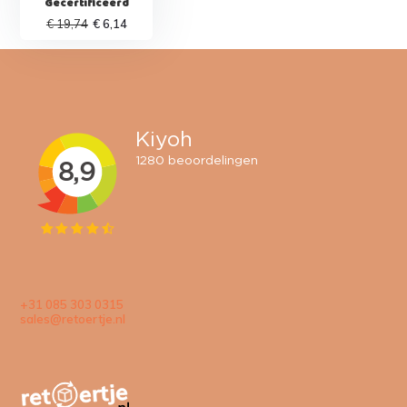
Gecertificeerd
€ 19,74
€ 6,14
+31 085 303 0315
sales@retoertje.nl