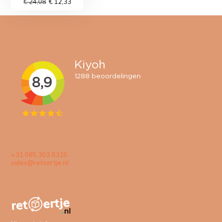
€ 24,08
€ 12,33
+31 085 303 0315
sales@retoertje.nl