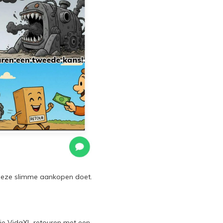
e deze slimme aankopen doet.
d je VidaXL-retouren met een