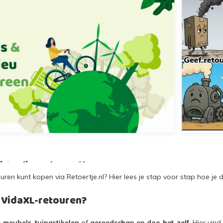
ren kunt kopen via Retoertje.nl? Hier lees je stap voor stap hoe j
je VidaXL-retouren?
s
meubels
,
tuinartikelen
of
gereedschap en doe-het-zelf
. Hier vin