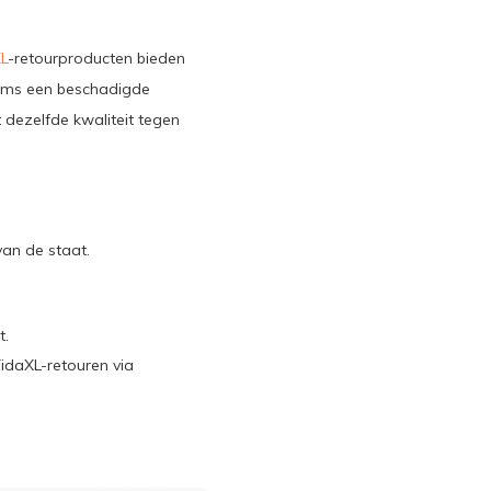
L
-retourproducten bieden
soms een beschadigde
 dezelfde kwaliteit tegen
van de staat.
t.
VidaXL-retouren via