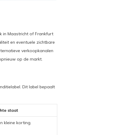
 in Maastricht of Frankfurt
iteit en eventuele zichtbare
lternatieve verkoopkanalen
 opnieuw op de markt.
itielabel. Dit label bepaalt
hte staat
 kleine korting.