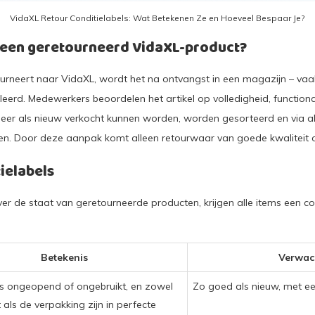
VidaXL Retour Conditielabels: Wat Betekenen Ze en Hoeveel Bespaar Je?
 een geretourneerd VidaXL-product?
rneert naar VidaXL, wordt het na ontvangst in een magazijn – vaak
eerd. Medewerkers beoordelen het artikel op volledigheid, functional
meer als nieuw verkocht kunnen worden, worden gesorteerd en via a
en. Door deze aanpak komt alleen retourwaar van goede kwaliteit
tielabels
er de staat van geretourneerde producten, krijgen alle items een cond
Betekenis
Verwac
 is ongeopend of ongebruikt, en zowel
Zo goed als nieuw, met een
 als de verpakking zijn in perfecte