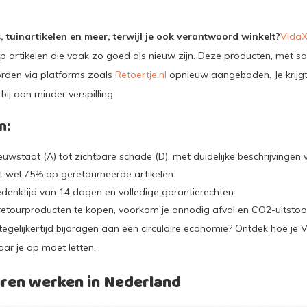
 tuinartikelen en meer, terwijl je ook verantwoord winkelt?
VidaX
p artikelen die vaak zo goed als nieuw zijn. Deze producten, met 
worden via platforms zoals
Retoertje.nl
opnieuw aangeboden. Je krijgt
 bij aan minder verspilling.
n:
euwstaat (A) tot zichtbare schade (D), met duidelijke beschrijvingen 
t wel 75% op geretourneerde artikelen.
bedenktijd van 14 dagen en volledige garantierechten.
retourproducten te kopen, voorkom je onnodig afval en CO2-uitstoo
tegelijkertijd bijdragen aan een circulaire economie? Ontdek hoe je 
aar je op moet letten.
uren werken in Nederland