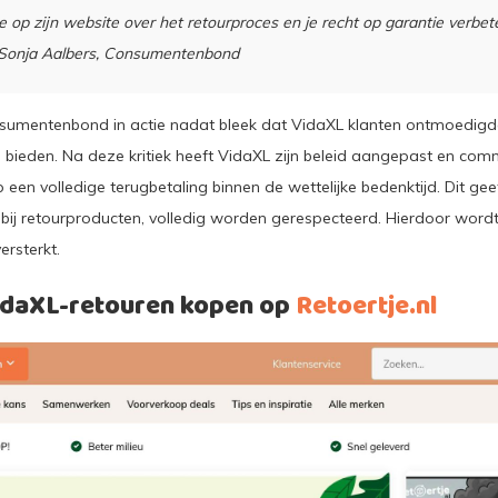
e op zijn website over het retourproces en je recht op garantie verbe
– Sonja Aalbers, Consumentenbond
umentenbond in actie nadat bleek dat VidaXL klanten ontmoedigde
bieden. Na deze kritiek heeft VidaXL zijn beleid aangepast en com
p een volledige terugbetaling binnen de wettelijke bedenktijd. Dit gee
s bij retourproducten, volledig worden gerespecteerd. Hierdoor wordt
rsterkt.
VidaXL-retouren kopen op
Retoertje.nl