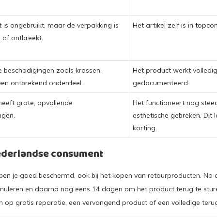
 is ongebruikt, maar de verpakking is
Het artikel zelf is in topcon
of ontbreekt.
ine beschadigingen zoals krassen,
Het product werkt volledig
een ontbrekend onderdeel.
gedocumenteerd.
 heeft grote, opvallende
Het functioneert nog steed
ngen.
esthetische gebreken. Dit 
korting.
Nederlandse consument
ben je goed beschermd, ook bij het kopen van retourproducten. Na
nuleren en daarna nog eens 14 dagen om het product terug te sturen
en op gratis reparatie, een vervangend product of een volledige teru