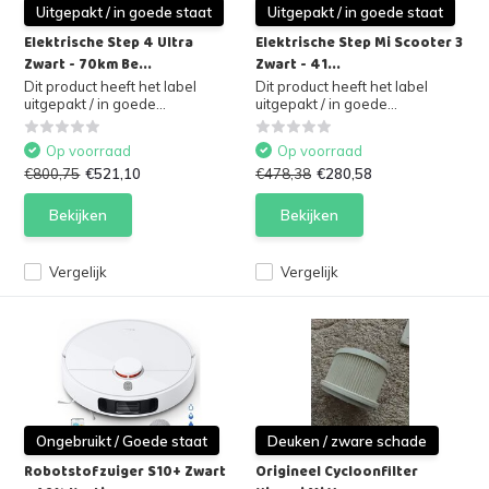
Uitgepakt / in goede staat
Uitgepakt / in goede staat
Elektrische Step 4 Ultra
Elektrische Step Mi Scooter 3
Zwart - 70km Be...
Zwart - 41...
Dit product heeft het label
Dit product heeft het label
uitgepakt / in goede...
uitgepakt / in goede...
Op voorraad
Op voorraad
€800,75
€521,10
€478,38
€280,58
Bekijken
Bekijken
Vergelijk
Vergelijk
Ongebruikt / Goede staat
Deuken / zware schade
Robotstofzuiger S10+ Zwart
Origineel Cycloonfilter