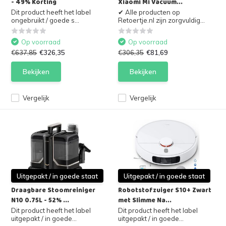
- 49% Korting
Xiaomi Mi Vacuum...
Dit product heeft het label
✔ Alle producten op
ongebruikt / goede s...
Retoertje.nl zijn zorgvuldig...
Op voorraad
Op voorraad
€637,85
€326,35
€306,35
€81,69
Bekijken
Bekijken
Vergelijk
Vergelijk
Uitgepakt / in goede staat
Uitgepakt / in goede staat
Draagbare Stoomreiniger
Robotstofzuiger S10+ Zwart
N10 0.75L - 52% ...
met Slimme Na...
Dit product heeft het label
Dit product heeft het label
uitgepakt / in goede...
uitgepakt / in goede...