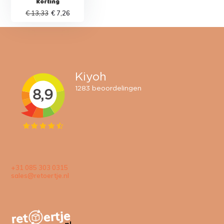
Korting
€ 13,33
€ 7,26
+31 085 303 0315
sales@retoertje.nl