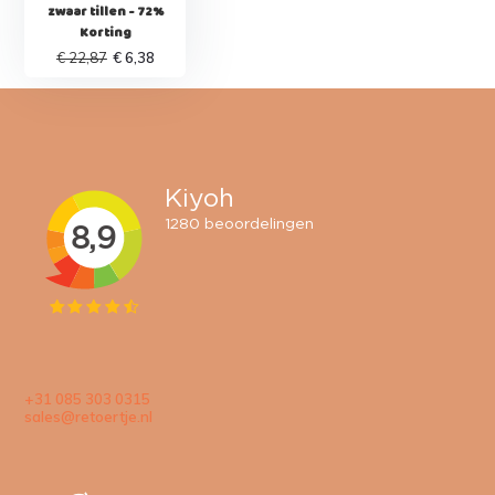
zwaar tillen - 72%
Korting
€ 22,87
€ 6,38
+31 085 303 0315
sales@retoertje.nl