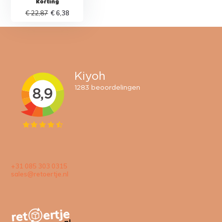
Korting
€ 22,87
€ 6,38
+31 085 303 0315
sales@retoertje.nl