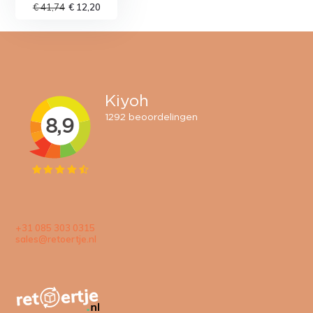
€ 41,74
€ 12,20
+31 085 303 0315
sales@retoertje.nl