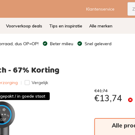
Klantenservice
Voorverkoop deals
Tips en inspiratie
Alle merken
rraad, dus OP=OP!
Beter milieu
Snel geleverd
h - 67% Korting
erzorging
Vergelijk
€41,74
€13,74
tgepakt / in goede staat
Alle pro