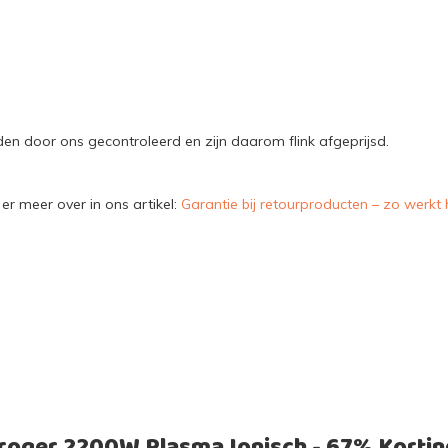
n door ons gecontroleerd en zijn daarom flink afgeprijsd.
er meer over in ons artikel:
Garantie bij retourproducten – zo werkt 
roger 2200W Plasma Ionisch - 67% Kortin