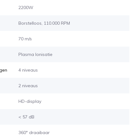
2200W
Borstelloos, 110.000 RPM
70 m/s
Plasma Ionisatie
ngen
4 niveaus
2 niveaus
HD-display
< 57 dB
360° draaibaar