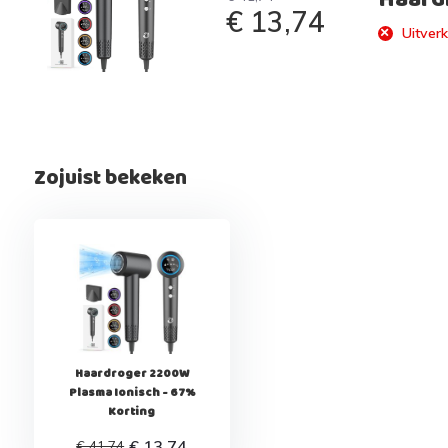
€ 13,74
Uitverk
Zojuist bekeken
Haardroger 2200W
Plasma Ionisch - 67%
Korting
€ 13,74
€ 41,74