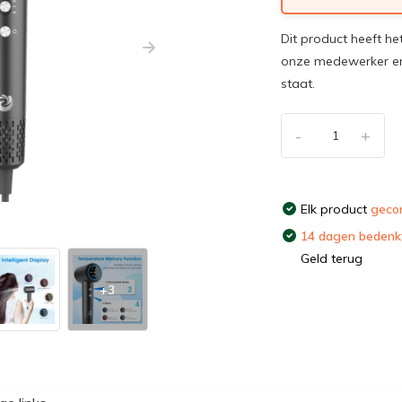
Dit product heeft he
onze medewerker en
staat.
-
+
Elk product
gecon
14 dagen bedenkt
Geld terug
+3