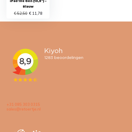
iPad 10e Gen (10,9") -
Blauw
€ 52,50
€ 11,78
+31 085 303 0315
sales@retoertje.nl