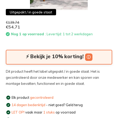
Uitgepakt / in goede staat
€139,74
€54,71
Nog 1 op voorraad
: Levertijd: 1 tot 2 werkdagen
⚡ Bekijk je 10% korting!
ⓘ
Dit product heeft het label uitgepakt / in goede staat. Het is
gecontroleerd door onze medewerker en kan sporen van
montage bevatten; functioneel en in goede staat.
Elk product
gecontroleerd
14 dagen bedenktijd
- niet goed? Geld terug
LET OP!
vaak maar
1 stuks
op voorraad