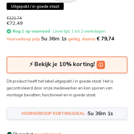
Uitgepakt / in goede staat
€121,74
€72,49
Nog 1 op voorraad
: Levertijd: 1 tot 2 werkdagen
5u 36m 1s
€
79,74
Voorverkoop prijs
geldig, daarna
⚡ Bekijk je 10% korting!
ⓘ
Dit product heeft het label uitgepakt / in goede staat. Het is
gecontroleerd door onze medewerker en kan sporen van
montage bevatten; functioneel en in goede staat.
5u 36m 1s
VOORVERKOOP KORTINGSDEAL -
Elk product
gecontroleerd