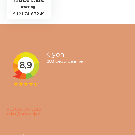
Lichtbruin - 34%
Korting!
€ 121,74
€ 72,49
+31 085 303 0315
sales@retoertje.nl