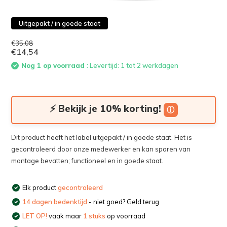
Uitgepakt / in goede staat
€35,08
€14,54
Nog 1 op voorraad
: Levertijd: 1 tot 2 werkdagen
⚡ Bekijk je 10% korting!
ⓘ
Dit product heeft het label uitgepakt / in goede staat. Het is
gecontroleerd door onze medewerker en kan sporen van
montage bevatten; functioneel en in goede staat.
Elk product
gecontroleerd
14 dagen bedenktijd
- niet goed? Geld terug
LET OP!
vaak maar
1 stuks
op voorraad