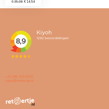
€ 35,08
€ 14,54
+31 085 303 0315
sales@retoertje.nl