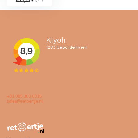
€ 18,29
€ 5,92
+31 085 303 0315
sales@retoertje.nl