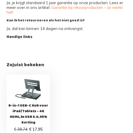
Ja, je krijgt standaard 1 jaar garantie op onze producten. Lees er
meer over in ons artikel:
Garantie bij retourproducten – zo werkt
het!
Kan ik het retourneren als het niet goed is?
Ja, dat kan binnen 14 dagen na ontvangst.
Handige links
Zojuist bekeken
8-in-1 USB-C Hub voor
iPad/Tablets - 4K
HDMI, 3x USB 3.0, 55%
Korting
€ 39,74
€ 17,95