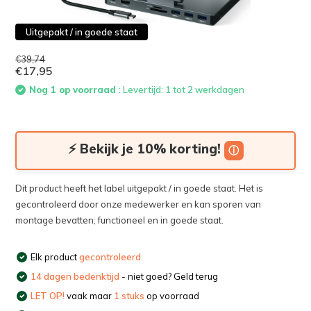
Uitgepakt / in goede staat
€39,74
€17,95
Nog 1 op voorraad
: Levertijd: 1 tot 2 werkdagen
⚡ Bekijk je 10% korting!
ⓘ
Dit product heeft het label uitgepakt / in goede staat. Het is
gecontroleerd door onze medewerker en kan sporen van
montage bevatten; functioneel en in goede staat.
Elk product
gecontroleerd
14 dagen bedenktijd
- niet goed? Geld terug
LET OP!
vaak maar
1 stuks
op voorraad