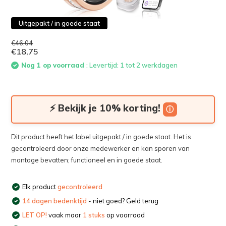
Uitgepakt / in goede staat
€46,04
€18,75
Nog 1 op voorraad
: Levertijd: 1 tot 2 werkdagen
⚡ Bekijk je 10% korting!
ⓘ
Dit product heeft het label uitgepakt / in goede staat. Het is
gecontroleerd door onze medewerker en kan sporen van
montage bevatten; functioneel en in goede staat.
Elk product
gecontroleerd
14 dagen bedenktijd
- niet goed? Geld terug
LET OP!
vaak maar
1 stuks
op voorraad