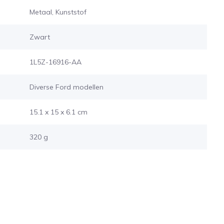
Metaal, Kunststof
Zwart
1L5Z-16916-AA
Diverse Ford modellen
15.1 x 15 x 6.1 cm
320 g