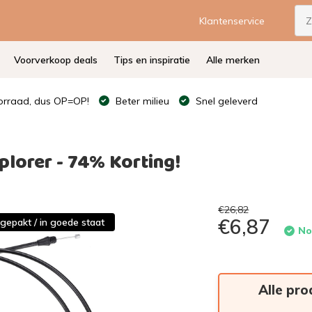
Klantenservice
Voorverkoop deals
Tips en inspiratie
Alle merken
rraad, dus OP=OP!
Beter milieu
Snel geleverd
lorer - 74% Korting!
€26,82
€6,87
tgepakt / in goede staat
No
Alle pro