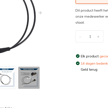
Dit product heeft he
onze medewerker en
staat.
-
+
Elk product
gecon
14 dagen bedenkt
Geld terug
+2