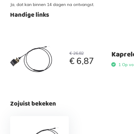
Ja, dat kan binnen 14 dagen na ontvangst.
Handige links
Kaprel
€ 26,82
€ 6,87
1 Op voo
Zojuist bekeken