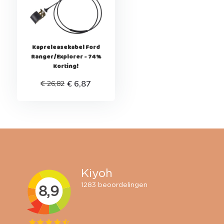
Kapreleasekabel Ford
Ranger/Explorer - 74%
Korting!
€ 6,87
€ 26,82