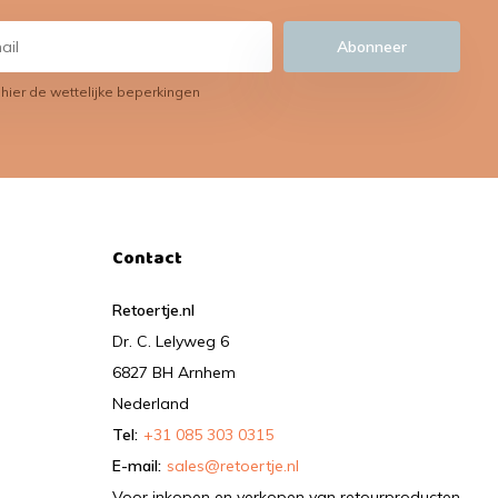
Abonneer
 hier de wettelijke beperkingen
Contact
Retoertje.nl
Dr. C. Lelyweg 6
6827 BH Arnhem
Nederland
Tel:
+31 085 303 0315
E-mail:
sales@retoertje.nl
Voor inkopen en verkopen van retourproducten