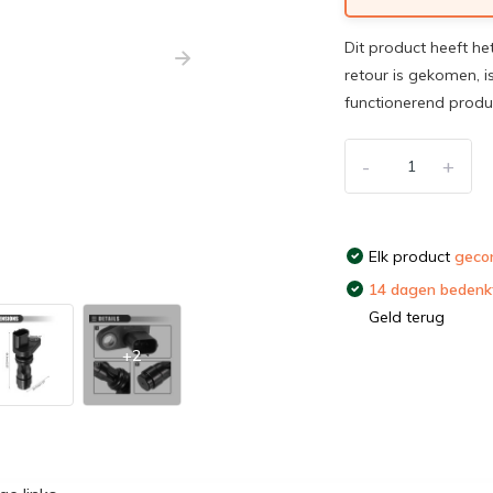
Dit product heeft he
retour is gekomen, i
functionerend prod
-
+
Elk product
gecon
14 dagen bedenkt
Geld terug
+2