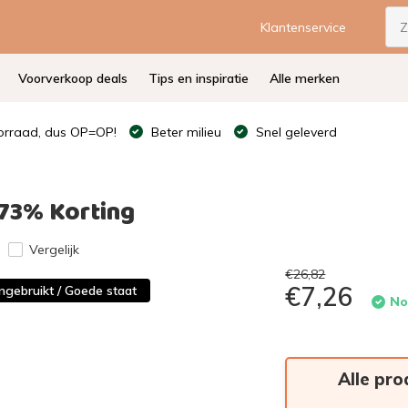
Klantenservice
Voorverkoop deals
Tips en inspiratie
Alle merken
rraad, dus OP=OP!
Beter milieu
Snel geleverd
 73% Korting
Vergelijk
€26,82
€7,26
ngebruikt / Goede staat
No
Alle pro