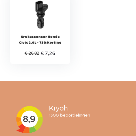
Krukassensor Honda
Civic 2.0L - 73% Korting
€ 7,26
€ 26,82