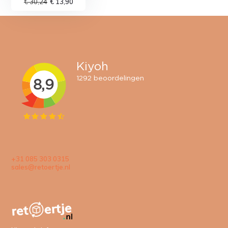
€ 30,24
€ 13,90
+31 085 303 0315
sales@retoertje.nl