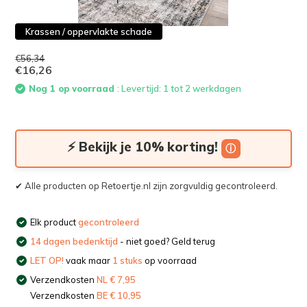
Krassen / oppervlakte schade
€56,34
€16,26
Nog 1 op voorraad
: Levertijd: 1 tot 2 werkdagen
⚡ Bekijk je 10% korting!
ⓘ
✔ Alle producten op Retoertje.nl zijn zorgvuldig gecontroleerd.
Elk product
gecontroleerd
14 dagen bedenktijd
- niet goed? Geld terug
LET OP!
vaak maar
1 stuks
op voorraad
Verzendkosten
NL € 7,95
Verzendkosten
BE € 10,95