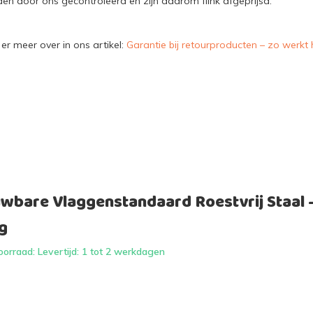
n door ons gecontroleerd en zijn daarom flink afgeprijsd.
er meer over in ons artikel:
Garantie bij retourproducten – zo werkt 
wbare Vlaggenstandaard Roestvrij Staal 
g
orraad: Levertijd: 1 tot 2 werkdagen