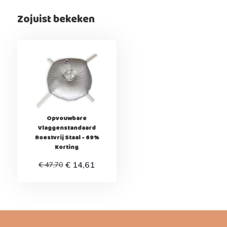
Zojuist bekeken
Opvouwbare
Vlaggenstandaard
Roestvrij Staal - 69%
Korting
€ 14,61
€ 47,70