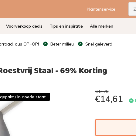
Klantenservice
Voorverkoop deals
Tips en inspiratie
Alle merken
rraad, dus OP=OP!
Beter milieu
Snel geleverd
estvrij Staal - 69% Korting
€47,70
€14,61
tgepakt / in goede staat