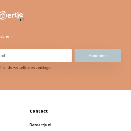
sbrief:
Abonneer
 hier de wettelijke beperkingen
Contact
Retoertje.nl