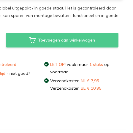
t label uitgepakt / in goede staat. Het is gecontroleerd door
 kan sporen van montage bevatten; functioneel en in goede
Toevoegen aan winkelwagen
troleerd
LET OP!
vaak maar
1 stuks
op
voorraad
ijd
- niet goed?
Verzendkosten
NL € 7,95
Verzendkosten
BE € 10,95