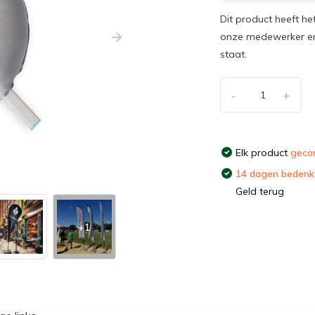
Dit product heeft he
onze medewerker en
staat.
-
+
Elk product
gecon
14 dagen bedenkt
Geld terug
+1