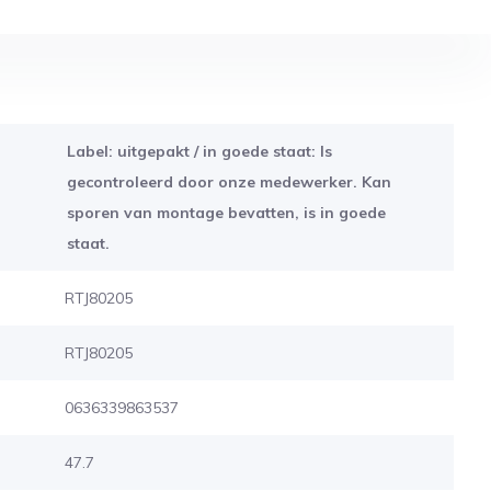
Label: uitgepakt / in goede staat: Is
gecontroleerd door onze medewerker. Kan
sporen van montage bevatten, is in goede
staat.
RTJ80205
RTJ80205
0636339863537
47.7