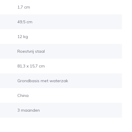
1,7 cm
49,5 cm
12 kg
Roestvrij staal
81,3 x 15,7 cm
Grondbasis met waterzak
China
3 maanden