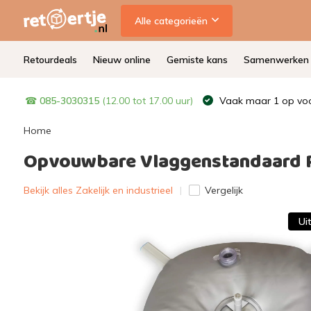
Alle categorieën
Retourdeals
Nieuw online
Gemiste kans
Samenwerken
☎
085-3030315
(12.00 tot 17.00 uur)
Vaak maar 1 op voo
Home
Opvouwbare Vlaggenstandaard Ro
Bekijk alles Zakelijk en industrieel
Vergelijk
Ui