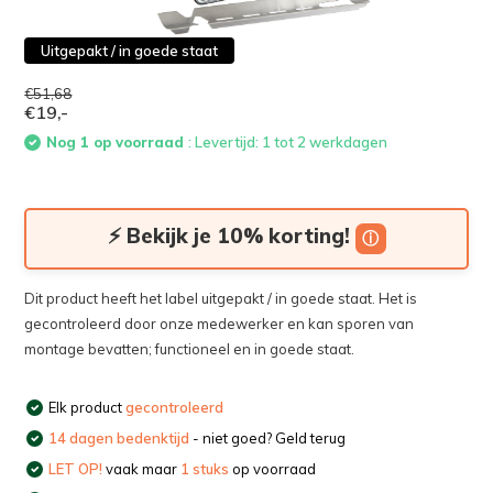
Uitgepakt / in goede staat
€51,68
€19,-
Nog 1 op voorraad
: Levertijd: 1 tot 2 werkdagen
⚡ Bekijk je 10% korting!
ⓘ
Dit product heeft het label uitgepakt / in goede staat. Het is
gecontroleerd door onze medewerker en kan sporen van
montage bevatten; functioneel en in goede staat.
Elk product
gecontroleerd
14 dagen bedenktijd
- niet goed? Geld terug
LET OP!
vaak maar
1 stuks
op voorraad