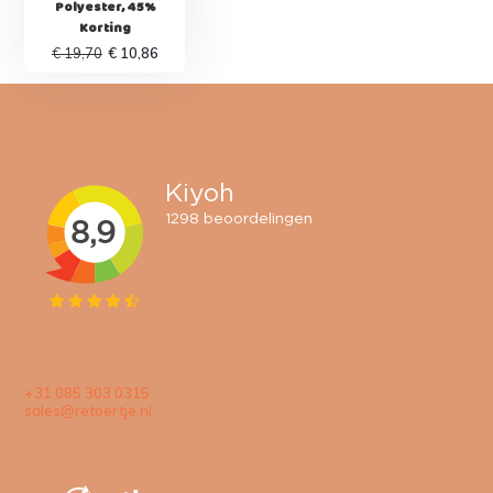
Polyester, 45%
Korting
€ 19,70
€ 10,86
+31 085 303 0315
sales@retoertje.nl