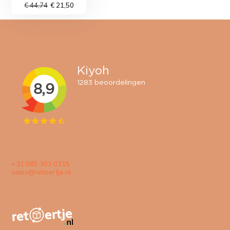
€ 44,74
€ 21,50
+31 085 303 0315
sales@retoertje.nl