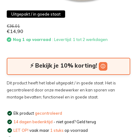
Uitgepakt / in goede staat
€36,01
€14,90
Nog 1 op voorraad
: Levertijd: 1 tot 2 werkdagen
⚡ Bekijk je 10% korting!
ⓘ
Dit product heeft het label uitgepakt / in goede staat. Het is
gecontroleerd door onze medewerker en kan sporen van
montage bevatten; functioneel en in goede staat.
Elk product
gecontroleerd
14 dagen bedenktijd
- niet goed? Geld terug
LET OP!
vaak maar
1 stuks
op voorraad