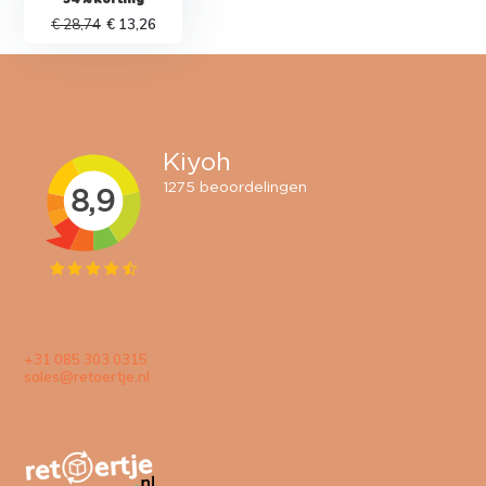
€ 28,74
€ 13,26
+31 085 303 0315
sales@retoertje.nl