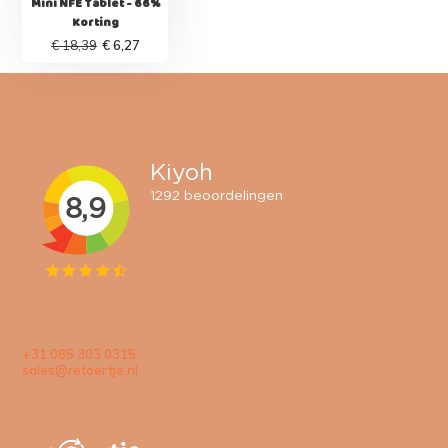
Mini NFE Tablet - 66%
Korting
€ 18,39
€ 6,27
+31 085 303 0315
sales@retoertje.nl