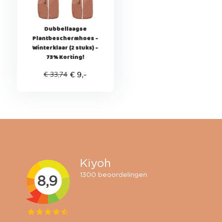
Dubbellaagse
Plantbeschermhoes -
Winterklaar (2 stuks) -
73% Korting!
€ 9,-
€ 33,74