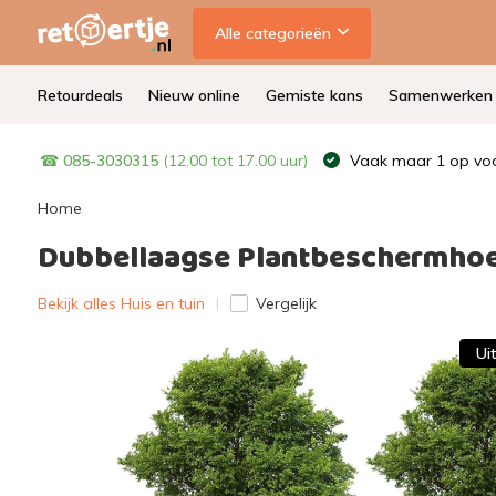
Alle categorieën
Retourdeals
Nieuw online
Gemiste kans
Samenwerken
☎
085-3030315
(12.00 tot 17.00 uur)
Vaak maar 1 op voo
Home
Dubbellaagse Plantbeschermhoes 
Bekijk alles Huis en tuin
Vergelijk
Ui