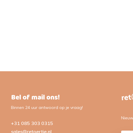
Bel of mail ons!
Binnen 24 uur antwoord op je vraag!
Nieuw
+31 085 303 0315
sales@retoertje.nl