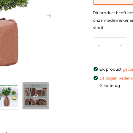
Dit product heeft he
onze medewerker en
staat.
-
+
Elk product
gecon
14 dagen bedenkt
Geld terug
+2