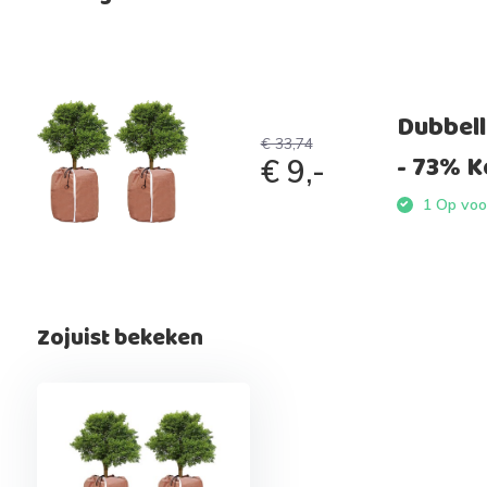
Dubbell
€ 33,74
- 73% K
€ 9,-
1 Op voor
Zojuist bekeken