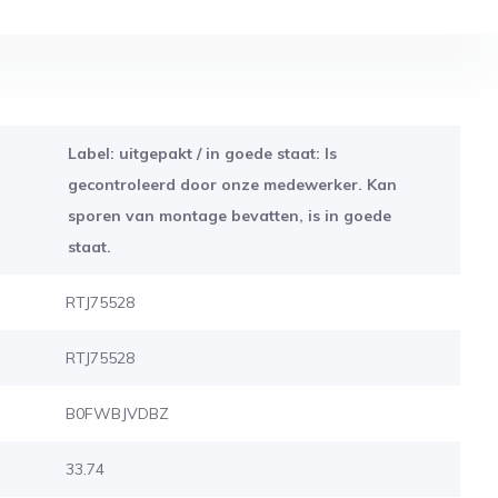
Label: uitgepakt / in goede staat: Is
gecontroleerd door onze medewerker. Kan
sporen van montage bevatten, is in goede
staat.
RTJ75528
RTJ75528
B0FWBJVDBZ
33.74