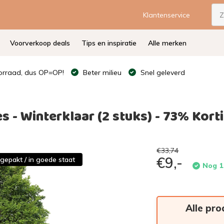
Klantenservice
Voorverkoop deals
Tips en inspiratie
Alle merken
rraad, dus OP=OP!
Beter milieu
Snel geleverd
- Winterklaar (2 stuks) - 73% Korti
€33,74
€9,-
tgepakt / in goede staat
Nog 1
Alle pro