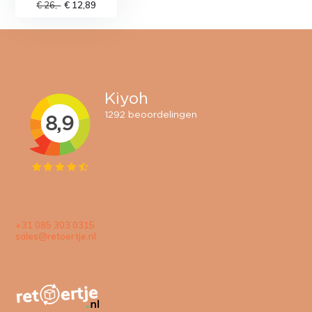
€ 26,-
€ 12,89
+31 085 303 0315
sales@retoertje.nl