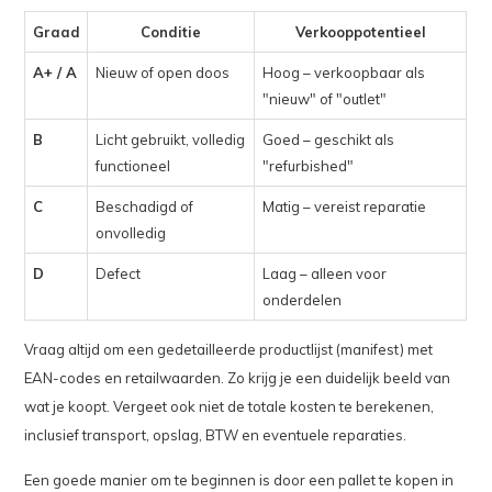
Graad
Conditie
Verkooppotentieel
A+ / A
Nieuw of open doos
Hoog – verkoopbaar als
"nieuw" of "outlet"
B
Licht gebruikt, volledig
Goed – geschikt als
functioneel
"refurbished"
C
Beschadigd of
Matig – vereist reparatie
onvolledig
D
Defect
Laag – alleen voor
onderdelen
Vraag altijd om een gedetailleerde productlijst (manifest) met
EAN-codes en retailwaarden. Zo krijg je een duidelijk beeld van
wat je koopt. Vergeet ook niet de totale kosten te berekenen,
inclusief transport, opslag, BTW en eventuele reparaties.
Een goede manier om te beginnen is door een pallet te kopen in