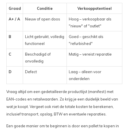
Graad
Conditie
Verkooppotentieel
A+ / A
Nieuw of open doos
Hoog – verkoopbaar als
"nieuw" of "outlet"
B
Licht gebruikt, volledig
Goed – geschikt als
functioneel
"refurbished"
C
Beschadigd of
Matig – vereist reparatie
onvolledig
D
Defect
Laag – alleen voor
onderdelen
Vraag altijd om een gedetailleerde productlijst (manifest) met
EAN-codes en retailwaarden. Zo krijg je een duidelijk beeld van
wat je koopt. Vergeet ook niet de totale kosten te berekenen,
inclusief transport, opslag, BTW en eventuele reparaties.
Een goede manier om te beginnen is door een pallet te kopen in