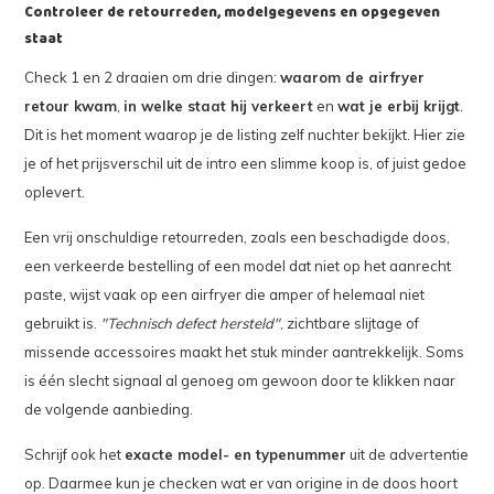
Controleer de retourreden, modelgegevens en opgegeven
staat
Check 1 en 2 draaien om drie dingen:
waarom de airfryer
retour kwam
,
in welke staat hij verkeert
en
wat je erbij krijgt
.
Dit is het moment waarop je de listing zelf nuchter bekijkt. Hier zie
je of het prijsverschil uit de intro een slimme koop is, of juist gedoe
oplevert.
Een vrij onschuldige retourreden, zoals een beschadigde doos,
een verkeerde bestelling of een model dat niet op het aanrecht
paste, wijst vaak op een airfryer die amper of helemaal niet
gebruikt is.
"Technisch defect hersteld"
, zichtbare slijtage of
missende accessoires maakt het stuk minder aantrekkelijk. Soms
is één slecht signaal al genoeg om gewoon door te klikken naar
de volgende aanbieding.
Schrijf ook het
exacte model- en typenummer
uit de advertentie
op. Daarmee kun je checken wat er van origine in de doos hoort