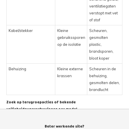
ventilatiegaten
verstopt met vet
of stof
Kabel/stekker
Kleine
Scheuren,
gebruikssporen
gesmolten
op de isolatie
plastic,
brandsporen,
bloot koper
Behuizing
Kleine externe
Scheuren in de
krassen
behuizing,
gesmolten delen,
brandlucht
Zoek op terugroepacties of bekende
veiligheidswaarschuwingen per model
Heb je het modelnummer uit check 1 al genoteerd? Mooi. Gebruik
Beter werkende site?
het nu. Zoek op het merk en modelnummer samen met "recall" of