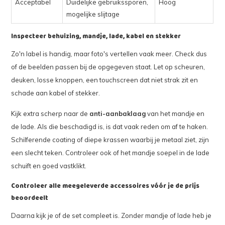
Acceptabel
Duidelijke gebruikssporen,
Hoog
mogelijke slijtage
Inspecteer behuizing, mandje, lade, kabel en stekker
Zo'n label is handig, maar foto's vertellen vaak meer. Check dus
of de beelden passen bij de opgegeven staat. Let op scheuren,
deuken, losse knoppen, een touchscreen dat niet strak zit en
schade aan kabel of stekker.
Kijk extra scherp naar de
anti-aanbaklaag
van het mandje en
de lade. Als die beschadigd is, is dat vaak reden om af te haken.
Schilferende coating of diepe krassen waarbij je metaal ziet, zijn
een slecht teken. Controleer ook of het mandje soepel in de lade
schuift en goed vastklikt.
Controleer alle meegeleverde accessoires vóór je de prijs
beoordeelt
Daarna kijk je of de set compleet is. Zonder mandje of lade heb je