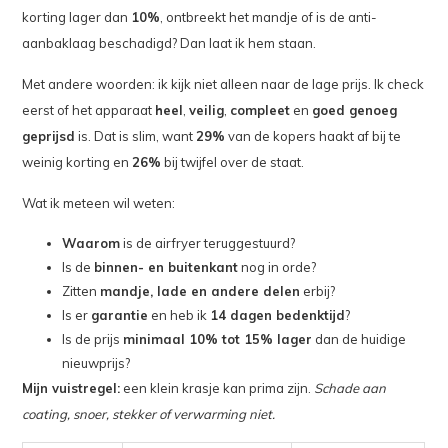
korting lager dan
10%
, ontbreekt het mandje of is de anti-
aanbaklaag beschadigd? Dan laat ik hem staan.
Met andere woorden: ik kijk niet alleen naar de lage prijs. Ik check
eerst of het apparaat
heel
,
veilig
,
compleet
en
goed genoeg
geprijsd
is. Dat is slim, want
29%
van de kopers haakt af bij te
weinig korting en
26%
bij twijfel over de staat.
Wat ik meteen wil weten:
Waarom
is de airfryer teruggestuurd?
Is de
binnen- en buitenkant
nog in orde?
Zitten
mandje, lade en andere delen
erbij?
Is er
garantie
en heb ik
14 dagen bedenktijd
?
Is de prijs
minimaal 10% tot 15% lager
dan de huidige
nieuwprijs?
Mijn vuistregel:
een klein krasje kan prima zijn.
Schade aan
coating, snoer, stekker of verwarming niet.