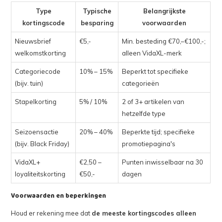
Type
Typische
Belangrijkste
kortingscode
besparing
voorwaarden
Nieuwsbrief
€5,-
Min. besteding €70,–€100,-;
welkomstkorting
alleen VidaXL-merk
Categoriecode
10% – 15%
Beperkt tot specifieke
(bijv. tuin)
categorieën
Stapelkorting
5% / 10%
2 of 3+ artikelen van
hetzelfde type
Seizoensactie
20% – 40%
Beperkte tijd; specifieke
(bijv. Black Friday)
promotiepagina's
VidaXL+
€2,50 –
Punten inwisselbaar na 30
loyaliteitskorting
€50,-
dagen
Voorwaarden en beperkingen
Houd er rekening mee dat
de meeste kortingscodes alleen