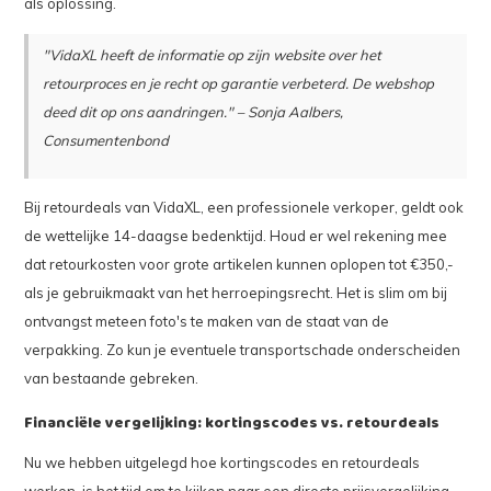
als oplossing.
"VidaXL heeft de informatie op zijn website over het
retourproces en je recht op garantie verbeterd. De webshop
deed dit op ons aandringen." – Sonja Aalbers,
Consumentenbond
Bij retourdeals van VidaXL, een professionele verkoper, geldt ook
de wettelijke 14-daagse bedenktijd. Houd er wel rekening mee
dat retourkosten voor grote artikelen kunnen oplopen tot €350,-
als je gebruikmaakt van het herroepingsrecht. Het is slim om bij
ontvangst meteen foto's te maken van de staat van de
verpakking. Zo kun je eventuele transportschade onderscheiden
van bestaande gebreken.
Financiële vergelijking: kortingscodes vs. retourdeals
Nu we hebben uitgelegd hoe kortingscodes en retourdeals
werken, is het tijd om te kijken naar een directe prijsvergelijking