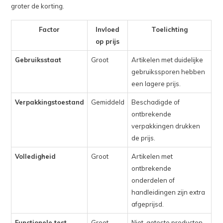
groter de korting.
Factor
Invloed
Toelichting
op prijs
Gebruiksstaat
Groot
Artikelen met duidelijke
gebruikssporen hebben
een lagere prijs.
Verpakkingstoestand
Gemiddeld
Beschadigde of
ontbrekende
verpakkingen drukken
de prijs.
Volledigheid
Groot
Artikelen met
ontbrekende
onderdelen of
handleidingen zijn extra
afgeprijsd.
Functionele test
Groot
Niet-geteste producten