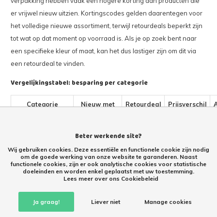
verpakking hebben vaak een hogere korting dan producten die
er vrijwel nieuw uitzien. Kortingscodes gelden daarentegen voor
het volledige nieuwe assortiment, terwijl retourdeals beperkt zijn
tot wat op dat moment op voorraad is. Als je op zoek bent naar
een specifieke kleur of maat, kan het dus lastiger zijn om dit via
een retourdeal te vinden.
Vergelijkingstabel: besparing per categorie
Categorie
Nieuw met
Retourdeal
Prijsverschil
kortingscode
(€)
Meubels
10% – 15%
40% – 75%
€20,- –
S
Beter werkende site?
korting
korting
€100,- of
b
Wij gebruiken cookies. Deze essentiële en functionele cookie zijn nodig
meer
s
om de goede werking van onze website te garanderen. Naast
functionele cookies, zijn er ook analytische cookies voor statistische
doeleinden en worden enkel geplaatst met uw toestemming.
Tuingereedschap
10% korting
20% – 50%
€10,- – €40,-
K
Lees meer over ons Cookiebeleid
korting
d
Ja graag!
Liever niet
Manage cookies
DIY /
10% korting
30% – 60%
€15,- – €50,-
V
Bouwmaterialen
korting