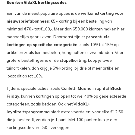
Soorten VidaXL kortingscodes
Een van de meest populaire opties is de
welkomstkorting voor
nieuwsbriefabonnees
: €5,- korting bij een bestelling van
minimaal €70,- tot €100,-. Meer dan 650.000 klanten maken hier
maandelijks gebruik van. Daarnaast zijn er
procentuele
kortingen op specifieke categorieën
, zoals 10% tot 15% op
artikelen zoals tuinmeubelen, hangmatten of zwembaden. Voor
grotere bestellingen is er de
stapelkorting
: koop je twee
tuinartikelen, dan krijg je 5% korting; bij drie of meer artikelen
loopt dit op tot 10%.
Tijdens speciale acties, zoals
Confetti Maand
in april of
Black
Friday
, kunnen kortingen oplopen tot wel 40% op geselecteerde
categorieën, zoals bedden. Ook het
VidaXL+
loyaliteitsprogramma
biedt extra voordelen: voor elke €12,50
die je besteedt, verdien je 1 punt. Met 100 punten kun je een
kortingscode van €50,- verkrijgen.