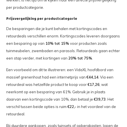
per productcategorie.
Prijsvergelijking per productcategorie
De besparingen die je kunt behalen met kortingscodes en
retourdeals verschillen enorm. Kortingscodes leveren doorgaans
een besparing op van
10% tot 15%
voor producten zoals
tuinmeubelen, zwembaden en parasols. Retourdeals gaan echter
een stap verder, met kortingen van
20% tot 75%
.
Een voorbeeld om dit te illustreren: een VidaXL hoofdbord van
massief grenenhout had een internetprijs van
€44,14
. Via een
retourdeal was hetzelfde product te koop voor
€17,26
, wat
neerkomt op een besparing van 61%. Gebruik je in plaats
daarvan een kortingscode van 10%, dan betaal je
€39,73
. Het
verschil tussen beide opties is ruim
€22,-
in het voordeel van de
retourdeal.
Bij duurdere aankopen, zoals tuinsets of opbergkasten, lopen de