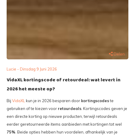
Delen
Lucie - Dinsdag 9 Juni 2026
VidaXL kortingscode of retourdeal: wat levert in
2026 het meeste op?
Bij
VidaXL
kun je in 2026 besparen door
kortingscodes
te
gebruiken of te kiezen voor
retourdeals
. Kortingscodes geven je
een directe korting op nieuwe producten, terwijl retourdeals
eerder geretourneerde items aanbieden met kortingen tot wel
75%
. Beide opties hebben hun voordelen, afhankelijk van je