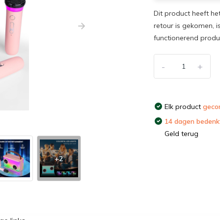
Dit product heeft he
retour is gekomen, i
functionerend prod
-
+
Elk product
gecon
14 dagen bedenkt
Geld terug
+2