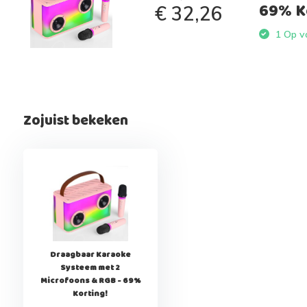
69% Ko
€ 32,26
1 Op vo
Zojuist bekeken
Draagbaar Karaoke
Systeem met 2
Microfoons & RGB - 69%
Korting!