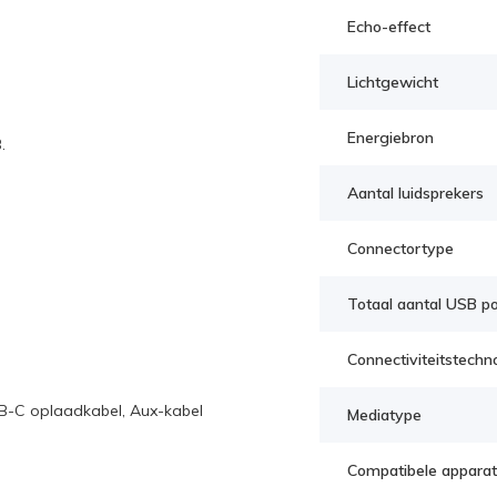
Echo-effect
Lichtgewicht
Energiebron
.
Aantal luidsprekers
Connectortype
Totaal aantal USB p
Connectiviteitstechn
SB-C oplaadkabel, Aux-kabel
Mediatype
Compatibele appara