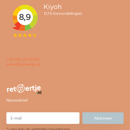
+31 085 303 0315
sales@retoertje.nl
Nieuwsbrief:
Abonneer
* Lees hier de wettelijke beperkingen