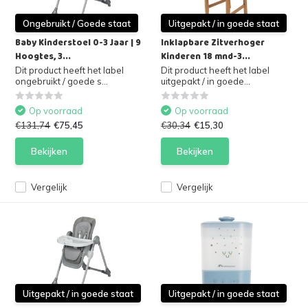
Ongebruikt / Goede staat
Uitgepakt / in goede staat
Baby Kinderstoel 0-3 Jaar | 9
Inklapbare Zitverhoger
Hoogtes, 3...
Kinderen 18 mnd-3...
Dit product heeft het label
Dit product heeft het label
ongebruikt / goede s...
uitgepakt / in goede...
Op voorraad
Op voorraad
€131,74
€75,45
€30,34
€15,30
Bekijken
Bekijken
Vergelijk
Vergelijk
Uitgepakt / in goede staat
Uitgepakt / in goede staat