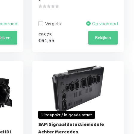
Vergelijk
voorraad
Op voorraad
€93,75
kijken
Bekijken
€61,55
Uitgepakt / in goede staat
SAM Signaaldetectiemodule
ueHDi
Achter Mercedes