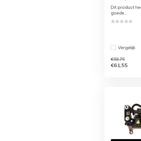
Dit product hee
goede...
Vergelijk
€93,75
€61,55