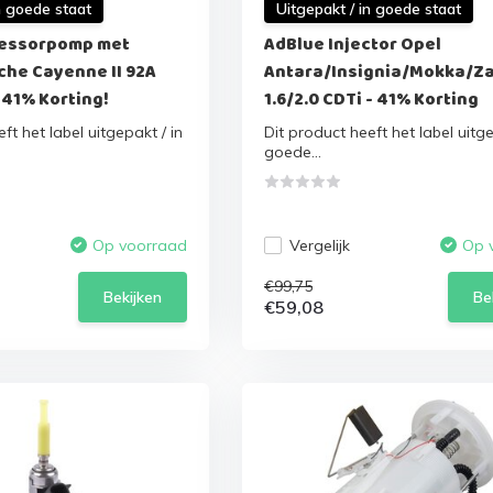
n goede staat
Uitgepakt / in goede staat
essorpomp met
AdBlue Injector Opel
che Cayenne II 92A
Antara/Insignia/Mokka/Za
- 41% Korting!
1.6/2.0 CDTi - 41% Korting
ft het label uitgepakt / in
Dit product heeft het label uitge
goede...
Vergelijk
Op voorraad
Op 
€99,75
Bekijken
Be
€59,08