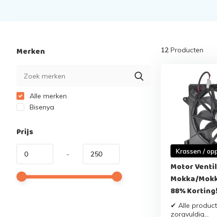
Merken
12
Producten
Alle merken
Bisenya
Prijs
Krassen / op
-
Motor Venti
Mokka/Mokka
88% Korting
✔ Alle product
zorgvuldig...