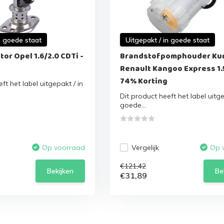
n goede staat
Uitgepakt / in goede staat
tor Opel 1.6/2.0 CDTi -
Brandstofpomphouder Ku
Renault Kangoo Express 1.5
74% Korting
ft het label uitgepakt / in
Dit product heeft het label uitge
goede...
Vergelijk
Op voorraad
Op 
€121,42
Bekijken
Be
€31,89