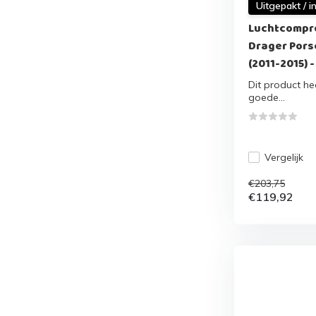
Uitgepakt / i
Luchtcompr
Drager Pors
(2011-2015) 
Dit product hee
goede...
Vergelijk
€203,75
€119,92