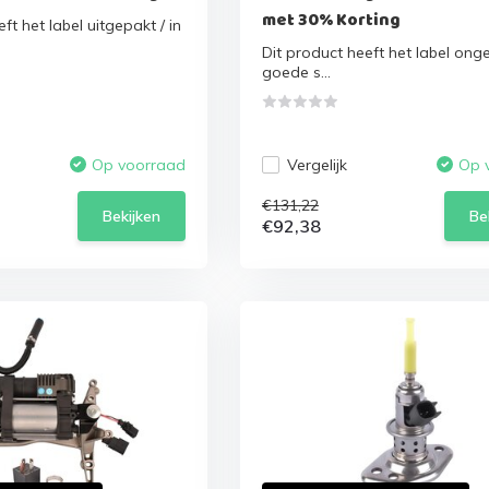
met 30% Korting
ft het label uitgepakt / in
Dit product heeft het label onge
goede s...
Vergelijk
Op voorraad
Op 
€131,22
Bekijken
Be
€92,38