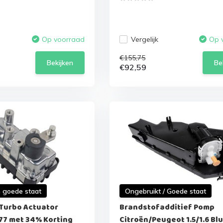
Vergelijk
Op voorraad
Op 
€155,75
Bekijken
Be
€92,59
n goede staat
Ongebruikt / Goede staat
 Turbo Actuator
Brandstofadditief Pomp
77 met 34% Korting
Citroën/Peugeot 1.5/1.6 Bl