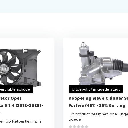
pervlakte schade
Uitgepakt / in goede staat
lator Opel
Koppeling Slave Cilinder S
 X 1.4 (2012-2023) -
Fortwo (451) - 35% Korting
!
Dit product heeft het label uitge
goede...
en op Retoertje.nl zijn