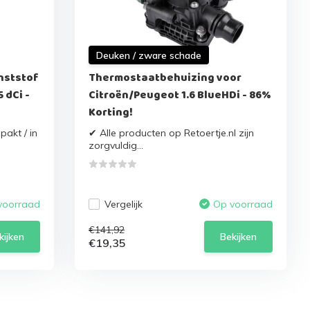
Deuken / zware schade
nststof
Thermostaatbehuizing voor
 dCi -
Citroën/Peugeot 1.6 BlueHDi - 86%
Korting!
pakt / in
✔ Alle producten op Retoertje.nl zijn
zorgvuldig...
Vergelijk
voorraad
Op voorraad
€141,92
kijken
Bekijken
€19,35