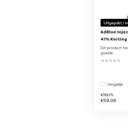
Uitgepakt / i
AdBlue Injec
41% Korting
Dit product hee
goede...
Vergelijk
€99,75
€59,08