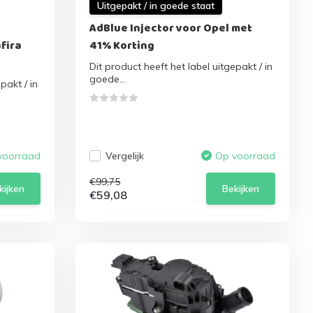
Uitgepakt / in goede staat
AdBlue Injector voor Opel met
fira
41% Korting
Dit product heeft het label uitgepakt / in
goede...
pakt / in
Vergelijk
voorraad
Op voorraad
€99,75
kijken
Bekijken
€59,08