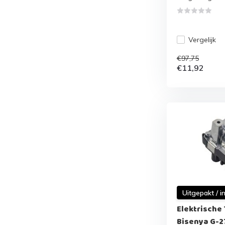
Vergelijk
€97,75
€11,92
Uitgepakt / i
Elektrische
Bisenya G-2