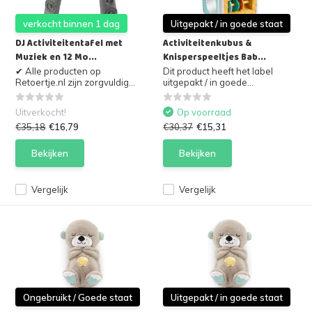
verkocht binnen 1 dag
Uitgepakt / in goede staat
DJ Activiteitentafel met
Activiteitenkubus &
Muziek en 12 Mo...
Knisperspeeltjes Bab...
✔ Alle producten op
Dit product heeft het label
Retoertje.nl zijn zorgvuldig...
uitgepakt / in goede...
Uitverkocht!
Op voorraad
€35,18
€16,79
€30,37
€15,31
Bekijken
Bekijken
Vergelijk
Vergelijk
Ongebruikt / Goede staat
Uitgepakt / in goede staat