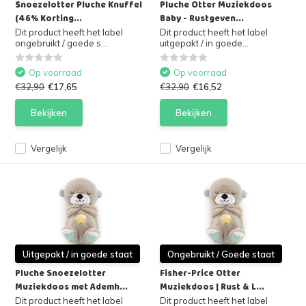
Snoezelotter Pluche Knuffel
Pluche Otter Muziekdoos
(46% Korting...
Baby - Rustgeven...
Dit product heeft het label
Dit product heeft het label
ongebruikt / goede s...
uitgepakt / in goede...
Op voorraad
Op voorraad
€32,90
€17,65
€32,90
€16,52
Bekijken
Bekijken
Vergelijk
Vergelijk
Uitgepakt / in goede staat
Ongebruikt / Goede staat
Pluche Snoezelotter
Fisher-Price Otter
Muziekdoos met Ademh...
Muziekdoos | Rust & L...
Dit product heeft het label
Dit product heeft het label