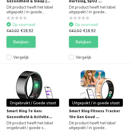
Gezondheid & Slaap |...
Hartslag, SpO2 ...
Dit product heeft het label
Dit product heeft het label
uitgepakt / in goede...
uitgepakt / in goede...
Op voorraad
Op voorraad
€42,02
€18,92
€42,02
€18,92
Bekijken
Bekijken
Vergelijk
Vergelijk
Ongebruikt / Goede staat
Uitgepakt / in goede staat
Smart Ring 7e Gen:
Smart Ring Fitness Tracker
Gezondheid & Activite...
10e Gen Goud ...
Dit product heeft het label
Dit product heeft het label
ongebruikt / goede s...
uitgepakt / in goede...