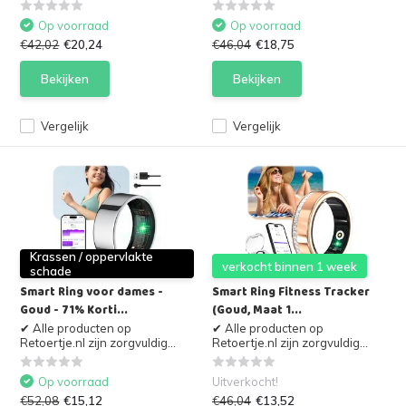
Op voorraad
Op voorraad
€42,02
€20,24
€46,04
€18,75
Bekijken
Bekijken
Vergelijk
Vergelijk
Krassen / oppervlakte
verkocht binnen 1 week
schade
Smart Ring voor dames -
Smart Ring Fitness Tracker
Goud - 71% Korti...
(Goud, Maat 1...
✔ Alle producten op
✔ Alle producten op
Retoertje.nl zijn zorgvuldig...
Retoertje.nl zijn zorgvuldig...
Op voorraad
Uitverkocht!
€52,08
€15,12
€46,04
€13,52