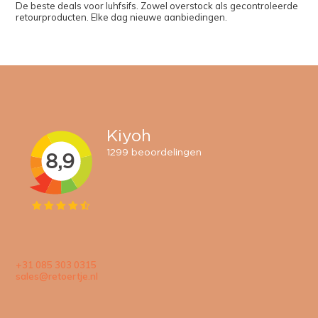
De beste deals voor Iuhfsifs. Zowel overstock als gecontroleerde
retourproducten. Elke dag nieuwe aanbiedingen.
+31 085 303 0315
sales@retoertje.nl