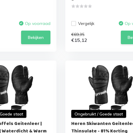
Vergelijk
Op voorraad
Op 
€69,35
Bekijken
Be
€15,12
 Goede staat
Ongebruikt / Goede staat
ffels Geitenleer |
Heren Skiwanten Geitenle
 | Waterdicht & Warm
Thinsulate - 81% Korting