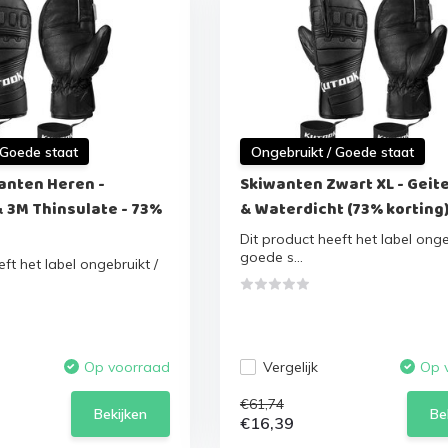
 Goede staat
Ongebruikt / Goede staat
nten Heren -
Skiwanten Zwart XL - Geit
& 3M Thinsulate - 73%
& Waterdicht (73% korting
Dit product heeft het label onge
goede s...
ft het label ongebruikt /
Vergelijk
Op voorraad
Op 
€61,74
Bekijken
Be
€16,39