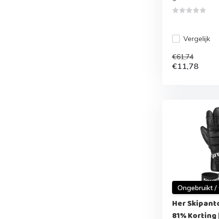
Vergelijk
€61,74
€11,78
Ongebruikt /
Her Skipanto
81% Korting