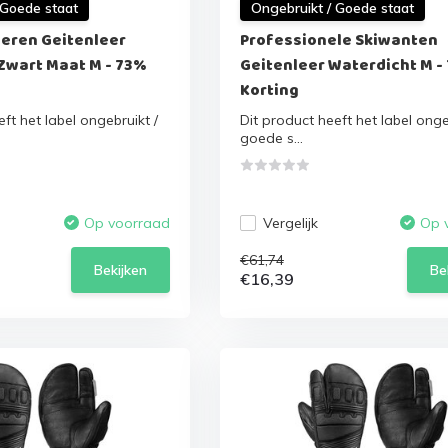
 Goede staat
Ongebruikt / Goede staat
eren Geitenleer
Professionele Skiwanten
Zwart Maat M - 73%
Geitenleer Waterdicht M -
Korting
ft het label ongebruikt /
Dit product heeft het label onge
goede s...
Vergelijk
Op voorraad
Op 
€61,74
Bekijken
Be
€16,39