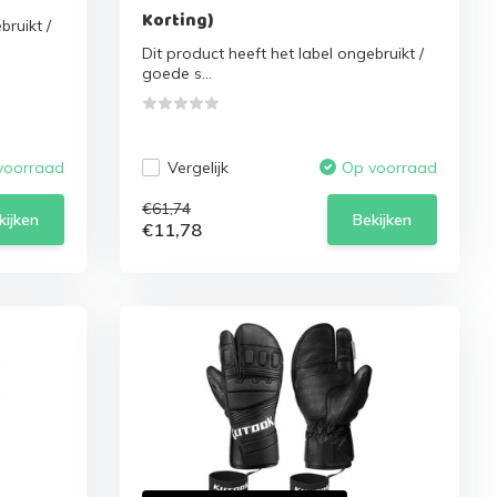
Korting)
bruikt /
Dit product heeft het label ongebruikt /
goede s...
Vergelijk
voorraad
Op voorraad
€61,74
kijken
Bekijken
€11,78