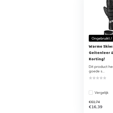
Ongebruikt /
Warme Skiwa
Geitenleer 
Korting!
Dit product hee
goede s...
Vergelijk
€61,74
€16,39