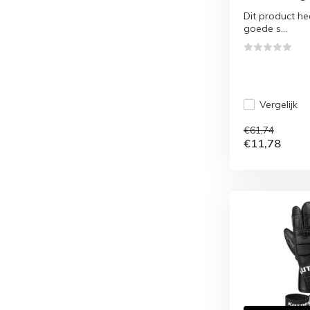
Dit product hee
goede s...
Vergelijk
€61,74
€11,78