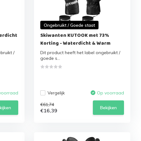
Ongebruikt / Goede staat
erdicht
Skiwanten KUTOOK met 73%
Korting - Waterdicht & Warm
bruikt /
Dit product heeft het label ongebruikt /
goede s...
Vergelijk
voorraad
Op voorraad
€61,74
kijken
Bekijken
€16,39