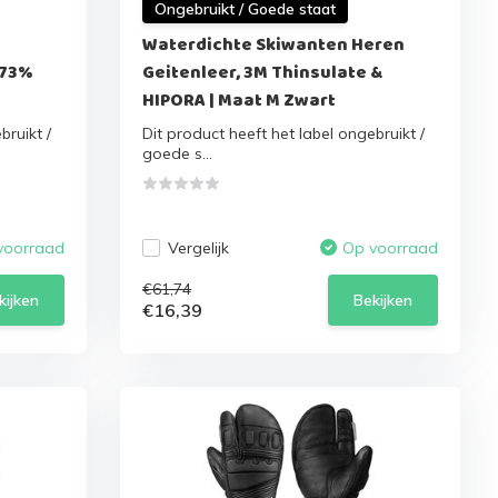
Ongebruikt / Goede staat
Waterdichte Skiwanten Heren
 73%
Geitenleer, 3M Thinsulate &
HIPORA | Maat M Zwart
bruikt /
Dit product heeft het label ongebruikt /
goede s...
Vergelijk
voorraad
Op voorraad
€61,74
kijken
Bekijken
€16,39