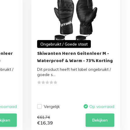
Ongebruikt / Goede staat
enleer
Skiwanten Heren Geitenleer M -
)
Waterproof & Warm - 73% Korting
bruikt /
Dit product heeft het label ongebruikt /
goede s...
Vergelijk
voorraad
Op voorraad
€61,74
kijken
Bekijken
€16,39