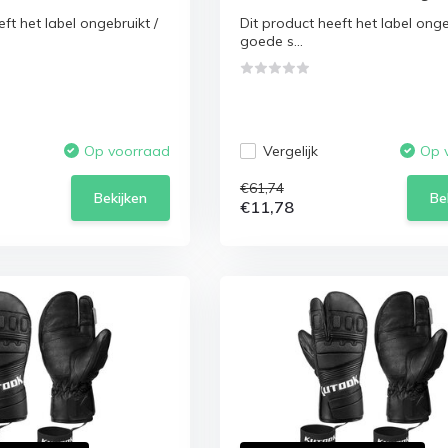
ft het label ongebruikt /
Dit product heeft het label onge
goede s...
Vergelijk
Op voorraad
Op 
€61,74
Bekijken
Be
€11,78