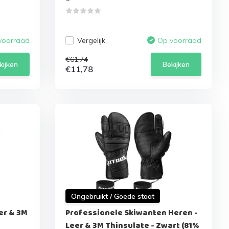
Vergelijk
voorraad
Op voorraad
€61,74
kijken
Bekijken
€11,78
Ongebruikt / Goede staat
er & 3M
Professionele Skiwanten Heren -
Leer & 3M Thinsulate - Zwart (81%