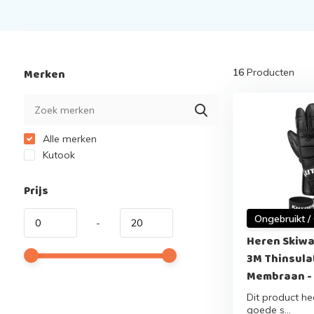
Merken
16
Producten
Alle merken
Kutook
Prijs
Ongebruikt /
-
Heren Skiwa
3M Thinsula
Membraan - 
Dit product hee
goede s...