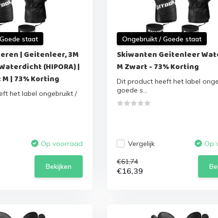
 Goede staat
Ongebruikt / Goede staat
eren | Geitenleer, 3M
Skiwanten Geitenleer Wat
Waterdicht (HIPORA) |
M Zwart - 73% Korting
 M | 73% Korting
Dit product heeft het label onge
goede s...
ft het label ongebruikt /
Vergelijk
Op voorraad
Op 
€61,74
Bekijken
Be
€16,39