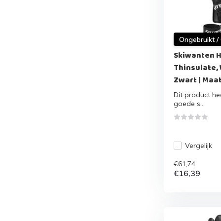
Ongebruikt /
Skiwanten H
Thinsulate, 
Zwart | Maat
Dit product hee
goede s...
Vergelijk
€61,74
€16,39