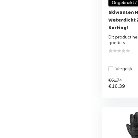
Ongebruikt /
Skiwanten H
Waterdicht 
Korting!
Dit product hee
goede s...
Vergelijk
€61,74
€16,39