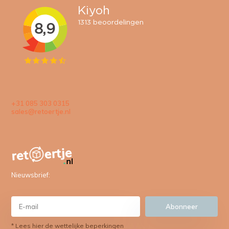
+31 085 303 0315
sales@retoertje.nl
Nieuwsbrief:
Abonneer
* Lees hier de wettelijke beperkingen