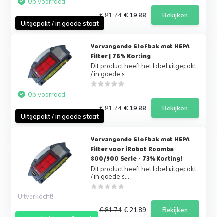
Op voorraad
€ 81,74
€ 19,88
Bekijken
Uitgepakt / in goede staat
Vervangende Stofbak met HEPA
Filter | 76% Korting
Dit product heeft het label uitgepakt
/ in goede s...
Op voorraad
€ 81,74
€ 19,88
Bekijken
Uitgepakt / in goede staat
Vervangende Stofbak met HEPA
Filter voor iRobot Roomba
800/900 Serie - 73% Korting!
Dit product heeft het label uitgepakt
/ in goede s...
Uitverkocht!
€ 81,74
€ 21,89
Bekijken