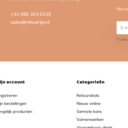
Nieuw
+31 085 303 0315
sales@retoertje.nl
* Lees
ijn account
Categorieën
gistreren
Retourdeals
jn bestellingen
Nieuw online
rgelijk producten
Gemiste kans
Samenwerken
Voorverkoop deals