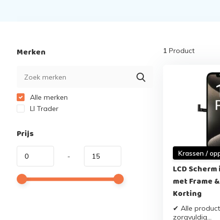
Merken
1
Product
Alle merken
Ll Trader
Prijs
Krassen / op
-
LCD Scherm i
met Frame &
Korting
✔ Alle product
zorgvuldig...