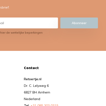
sbrief:
Abonneer
 hier de wettelijke beperkingen
Contact
Retoertje.nl
Dr. C. Lelyweg 6
6827 BH Arnhem
Nederland
Tel:
+31 085 303 0315