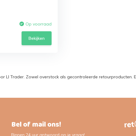
Op voorraad
Bekijken
or Ll Trader. Zowel overstock als gecontroleerde retourproducten.
Bel of mail ons!
Binnen 24 uur antwoord op je vraag!