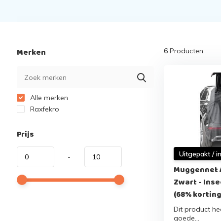
Merken
6
Producten
Alle merken
Raxfekro
Prijs
Uitgepakt / i
-
Muggennet 
Zwart - Ins
(68% korting
Dit product hee
goede...