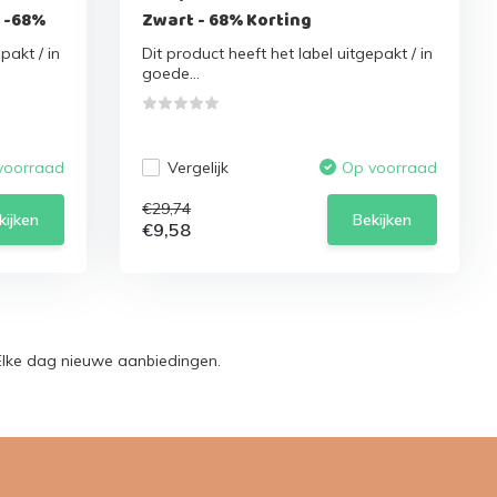
| -68%
Zwart - 68% Korting
pakt / in
Dit product heeft het label uitgepakt / in
goede...
Vergelijk
voorraad
Op voorraad
€29,74
kijken
Bekijken
€9,58
Elke dag nieuwe aanbiedingen.