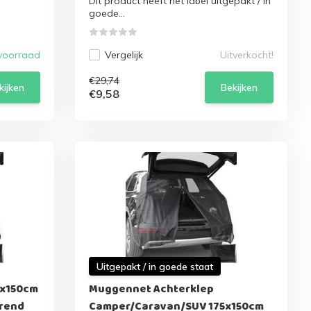
Dit product heeft het label uitgepakt / in
goede...
voorraad
Vergelijk
Uitverkocht!
€29,74
kijken
Bekijken
€9,58
Uitgepakt / in goede staat
5x150cm
Muggennet Achterklep
erend
Camper/Caravan/SUV 175x150cm