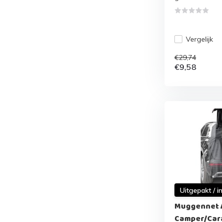
Vergelijk
€29,74
€9,58
Uitgepakt / i
Muggennet 
Camper/Car