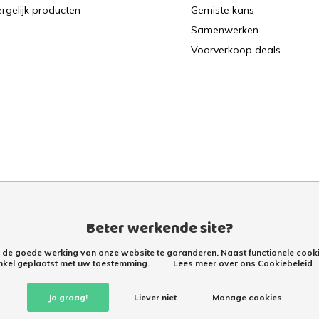
rgelijk producten
Gemiste kans
Samenwerken
Voorverkoop deals
Beter werkende site?
m de goede werking van onze website te garanderen. Naast functionele cooki
nkel geplaatst met uw toestemming.
Lees meer over ons Cookiebeleid
Retourproducten kopen met korting – tweede kans
Ja graag!
Liever niet
Manage cookies
Retoertje.nl