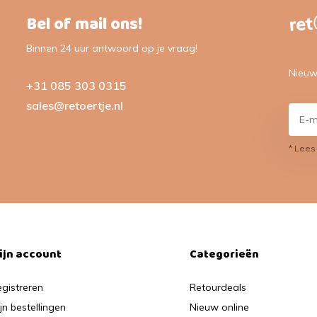
Bel of mail ons!
Binnen 24 uur antwoord op je vraag!
Nieuw
+31 085 303 0315
sales@retoertje.nl
* Lees
ijn account
Categorieën
gistreren
Retourdeals
jn bestellingen
Nieuw online