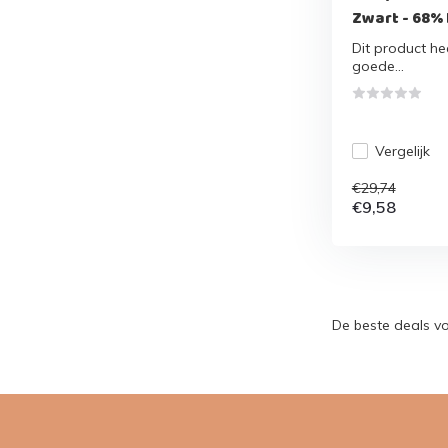
Zwart - 68%
Dit product hee
goede...
Vergelijk
€29,74
€9,58
De beste deals v