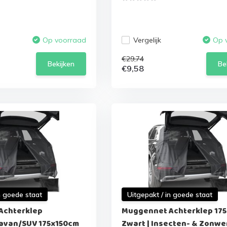
Vergelijk
Op voorraad
Op 
€29,74
Bekijken
Be
€9,58
n goede staat
Uitgepakt / in goede staat
Achterklep
Muggennet Achterklep 17
avan/SUV 175x150cm
Zwart | Insecten- & Zonw