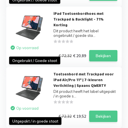
iPad Toetsenbordhoes met
Trackpad & Backlight - 71%
Korting
Dit product heeft het label
ongebruikt / goede sta...
Op voorraad
€ 72,32
€ 20,89
Bekijken
Ongebruikt / Goede staat
Toetsenbord met Trackpad voor
iPad Air/Pro 11" | 7-kleuren
Verlichting | Spaans QWERTY
Dit product heeft het label uitgepakt
/ in goede s...
Op voorraad
€ 72,32
€ 19,52
Bekijken
Uitgepakt / in goede staat