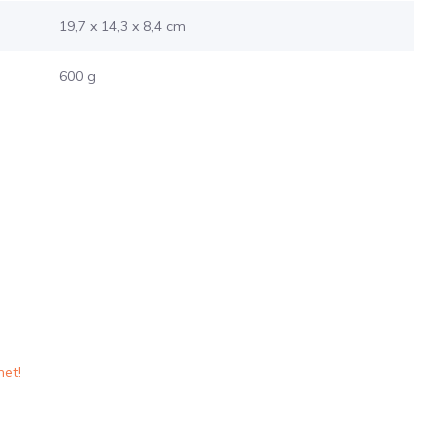
19,7 x 14,3 x 8,4 cm
600 g
het!