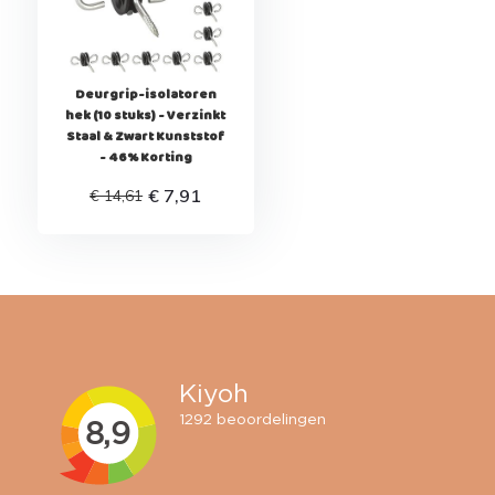
Deurgrip-isolatoren
hek (10 stuks) - Verzinkt
Staal & Zwart Kunststof
- 46% Korting
€ 7,91
€ 14,61