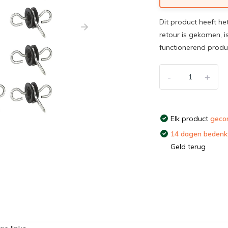
Dit product heeft he
retour is gekomen, i
functionerend prod
-
+
Elk product
gecon
14 dagen bedenkt
Geld terug