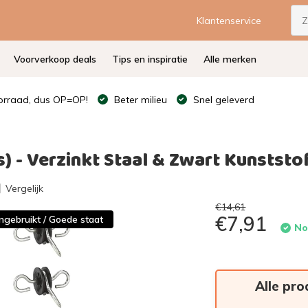
Klantenservice
Voorverkoop deals
Tips en inspiratie
Alle merken
rraad, dus OP=OP!
Beter milieu
Snel geleverd
s) - Verzinkt Staal & Zwart Kunststo
Vergelijk
€14,61
€7,91
ngebruikt / Goede staat
No
Alle pro