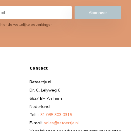
Abonneer
 hier de wettelijke beperkingen
Contact
Retoertje.nl
Dr. C. Lelyweg 6
6827 BH Arnhem
Nederland
Tel:
+31 085 303 0315
E-mail:
sales@retoertje.nl
Voor inkopen en verkopen van retourproducten