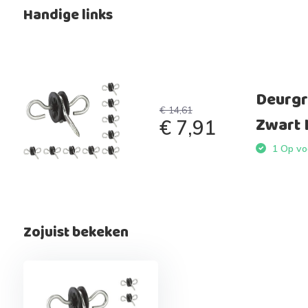
Handige links
Deurgri
€ 14,61
Zwart 
€ 7,91
1 Op voo
Zojuist bekeken