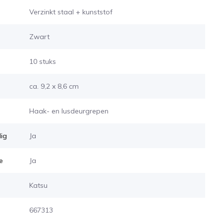
Verzinkt staal + kunststof
Zwart
10 stuks
ca. 9,2 x 8,6 cm
Haak- en lusdeurgrepen
ig
Ja
e
Ja
Katsu
667313