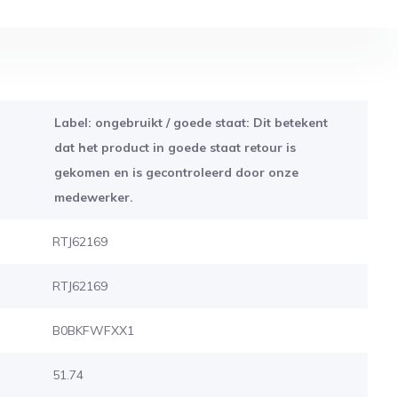
Label: ongebruikt / goede staat: Dit betekent
dat het product in goede staat retour is
gekomen en is gecontroleerd door onze
medewerker.
RTJ62169
RTJ62169
B0BKFWFXX1
51.74