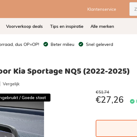
Klantenservice
Voorverkoop deals
Tips en inspiratie
Alle merken
rraad, dus OP=OP!
Beter milieu
Snel geleverd
oor Kia Sportage NQ5 (2022-2025)
Vergelijk
€51,74
€27,26
ngebruikt / Goede staat