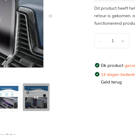
Dit product heeft he
retour is gekomen, i
functionerend prod
-
+
Elk product
gecon
14 dagen bedenkt
Geld terug
+4