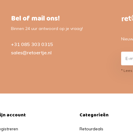
Bel of mail ons!
Binnen 24 uur antwoord op je vraag!
Nieuw
+31 085 303 0315
sales@retoertje.nl
* Lees
ijn account
Categorieën
gistreren
Retourdeals