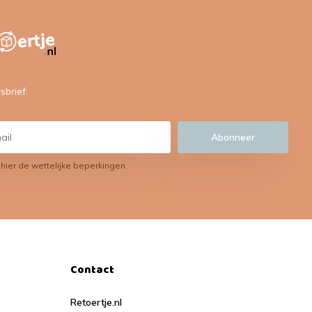
sbrief:
Abonneer
 hier de wettelijke beperkingen
Contact
Retoertje.nl