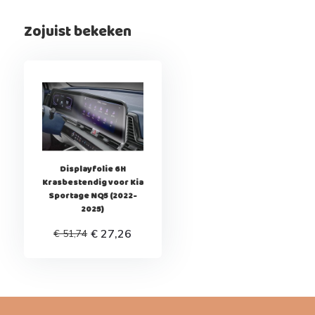
Zojuist bekeken
Displayfolie 6H
Krasbestendig voor Kia
Sportage NQ5 (2022-
2025)
€ 27,26
€ 51,74