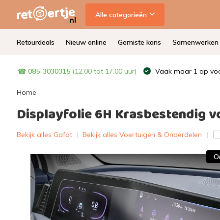
Alle categorieën
Retourdeals
Nieuw online
Gemiste kans
Samenwerken
☎
085-3030315
(12.00 tot 17.00 uur)
Vaak maar 1 op voo
Home
Displayfolie 6H Krasbestendig v
Bekijk alles Gafat
|
Bekijk alles Voertuigen & Onderdelen
O