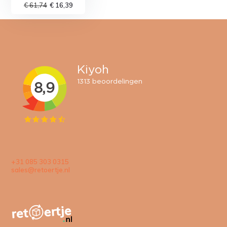
€ 61,74
€ 16,39
+31 085 303 0315
sales@retoertje.nl