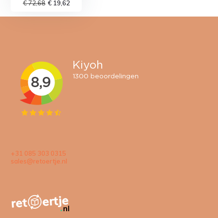
€ 72,68
€ 19,62
+31 085 303 0315
sales@retoertje.nl