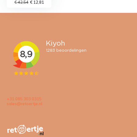
€ 42,54
€ 12,81
+31 085 303 0315
sales@retoertje.nl