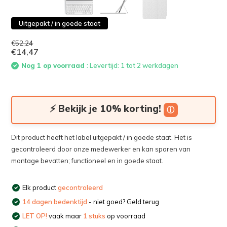
Uitgepakt / in goede staat
€52,24
€14,47
Nog 1 op voorraad
: Levertijd: 1 tot 2 werkdagen
⚡ Bekijk je 10% korting!
ⓘ
Dit product heeft het label uitgepakt / in goede staat. Het is
gecontroleerd door onze medewerker en kan sporen van
montage bevatten; functioneel en in goede staat.
Elk product
gecontroleerd
14 dagen bedenktijd
- niet goed? Geld terug
LET OP!
vaak maar
1 stuks
op voorraad