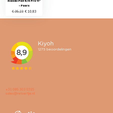
Xiaomi Pad 6/6 Pro 11"
- Paars
€ 35,23
€ 10,83
+31 085 303 0315
sales@retoertje.nl